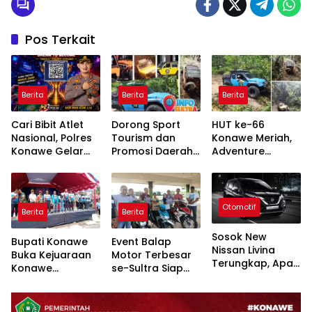
Pos Terkait
Berita
Berita
Berita
Cari Bibit Atlet
Dorong Sport
HUT ke-66
Nasional, Polres
Tourism dan
Konawe Meriah,
Konawe Gelar
Promosi Daerah,
Adventure
Turnamen Mobile
Syamsul Ibrahim
Offroad
Legends Kapolri
Buka Adventure
Bersahaja Sedot
Cup 2026
Bersahaja 2026
Antusias Peserta
Otomotif
Berita
Berita
Sosok New
Bupati Konawe
Event Balap
Nissan Livina
Buka Kejuaraan
Motor Terbesar
Terungkap, Apa
Konawe
se-Sultra Siap
Kata NMI?
Roadrace Cup 1
Dimulai: Konawe
Tahun 2025
Cup Race 2025
H-2