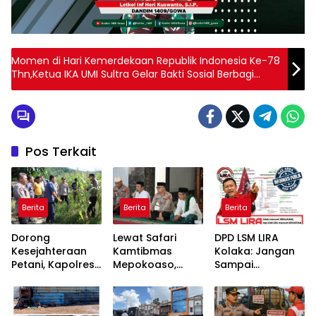
Momen di Hari Kemerdekaan Republik Indonesia Ke-78
Thn,Ketua IKA UMI Sultra Gelar Bakti Sosial Berbagi
Kacamata Gratis
Pos Terkait
Berita
Berita
Berita
Dorong
Lewat Safari
DPD LSM LIRA
Kesejahteraan
Kamtibmas
Kolaka: Jangan
Petani, Kapolres
Mepokoaso,
Sampai
Konawe Turun
Polres Konawe
Pertanyaan
Langsung ke
Serap Aspirasi
Publik Dibalas
Lahan Jagung
Masyarakat
Laporan,