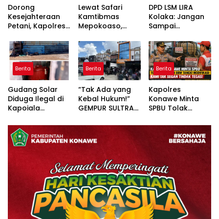
Dorong
Lewat Safari
DPD LSM LIRA
Kesejahteraan
Kamtibmas
Kolaka: Jangan
Petani, Kapolres
Mepokoaso,
Sampai
Konawe Turun
Polres Konawe
Pertanyaan
Langsung ke
Serap Aspirasi
Publik Dibalas
Lahan Jagung
Masyarakat
Laporan,
Desa Walay
Padangguni
Sementara
Berita
Berita
Berita
Substansi
Hukumnya Tidak
Gudang Solar
“Tak Ada yang
Kapolres
Pernah
Diduga Ilegal di
Kebal Hukum!”
Konawe Minta
Dijelaskan
Kapoiala
GEMPUR SULTRA
SPBU Tolak
Secara Terbuka
Konawe
Geruduk Kantor
Pengisian BBM
Dilaporkan ke
Fajar S Tanawali
Tangki
Lembaga Hukum
dan PT
Modifikasi: Kami
Tadisangka, Siap
Tak Segan
Kuasai Lahan
Tindak Tegas!
Puuwatu