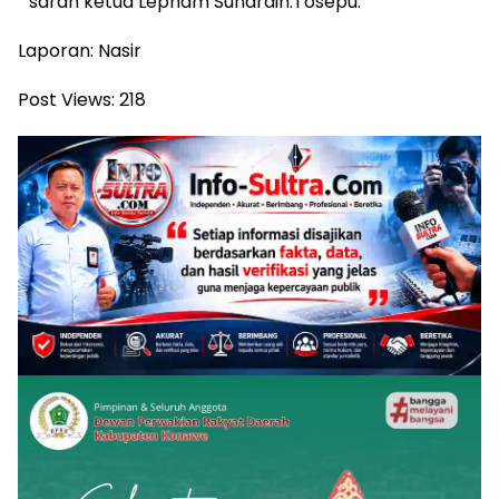
” saran ketua Lepham Suhardin.Tosepu.
Laporan: Nasir
Post Views:
218