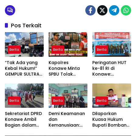
Pos Terkait
Berita
Berita
Berita
“Tak Ada yang
Kapolres
Peringatan HUT
Kebal Hukum!”
Konawe Minta
ke-81 RI di
GEMPUR SULTRA
SPBU Tolak
Konawe:
Geruduk Kantor
Pengisian BBM
Forkopimda
Fajar S Tanawali
Tangki
Tampilkan
dan PT
Modifikasi: Kami
Sinergitas dan
Tadisangka, Siap
Tak Segan
Semarak
Berita
Berita
Berita
Kuasai Lahan
Tindak Tegas!
Kebangsaan
Puuwatu
Sekretariat DPRD
Demi Keamanan
Dilaporkan
Konawe Ambil
dan
Kuasa Hukum
Bagian dalam
Kemanusiaan:
Bupati Bombana:
Defile HUT RI,
Satbinmas Polres
Manton Buka