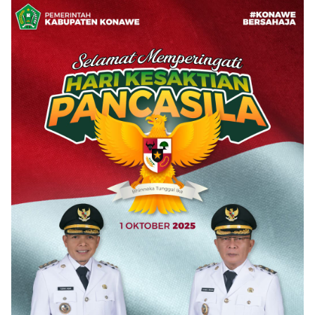
Sekwan
Konawe dan
Suara “Kami
Tekankan Makna
Dinsos Bersatu
Tidak Pernah
Kemerdekaan
Tangani ODGJ
Menutup Ruang
Hak Jawab”