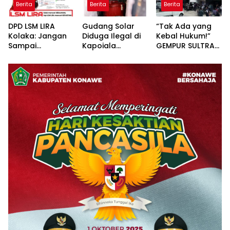
Berita
Berita
Berita
Adakan Baksos
DPD LSM LIRA
Gudang Solar
“Tak Ada yang
Kolaka: Jangan
Diduga Ilegal di
Kebal Hukum!”
Sampai
Kapoiala
GEMPUR SULTRA
Pertanyaan
Konawe
Geruduk Kantor
Publik Dibalas
Dilaporkan ke
Fajar S Tanawali
Laporan,
Lembaga Hukum
dan PT
Sementara
Tadisangka, Siap
Substansi
Kuasai Lahan
Hukumnya Tidak
Puuwatu
Pernah
Dijelaskan
Secara Terbuka