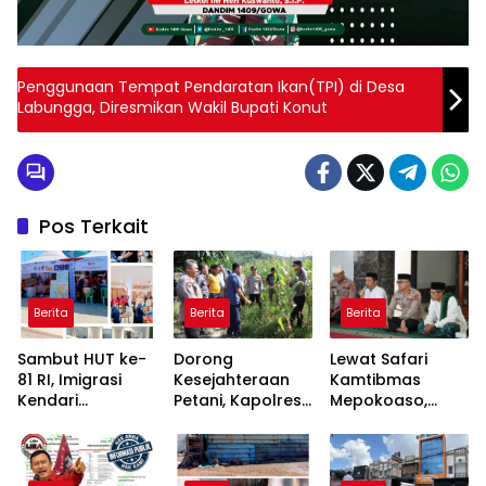
Penggunaan Tempat Pendaratan Ikan(TPI) di Desa
Labungga, Diresmikan Wakil Bupati Konut
Pos Terkait
Berita
Berita
Berita
Sambut HUT ke-
Dorong
Lewat Safari
81 RI, Imigrasi
Kesejahteraan
Kamtibmas
Kendari
Petani, Kapolres
Mepokoaso,
Kolaborasi
Konawe Turun
Polres Konawe
Bareng Pemkab
Langsung ke
Serap Aspirasi
Konawe dan BPR
Lahan Jagung
Masyarakat
Bahteramas
Desa Walay
Padangguni