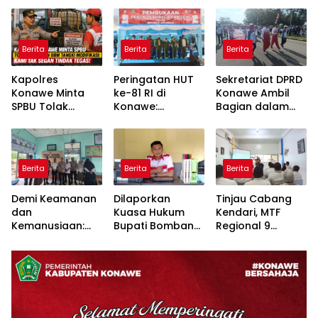
Berita
Berita
Berita
Kapolres
Peringatan HUT
Sekretariat DPRD
Konawe Minta
ke-81 RI di
Konawe Ambil
SPBU Tolak
Konawe:
Bagian dalam
Pengisian BBM
Forkopimda
Defile HUT RI,
Tangki
Tampilkan
Sekwan
Modifikasi: Kami
Sinergitas dan
Tekankan Makna
Tak Segan
Semarak
Kemerdekaan
Berita
Berita
Berita
Tindak Tegas!
Kebangsaan
Demi Keamanan
Dilaporkan
Tinjau Cabang
dan
Kuasa Hukum
Kendari, MTF
Kemanusiaan:
Bupati Bombana:
Regional 9
Satbinmas Polres
Manton Buka
Dorong
Konawe dan
Suara “Kami
Pertumbuhan
Dinsos Bersatu
Tidak Pernah
Bisnis di Sultra
Tangani ODGJ
Menutup Ruang
Hak Jawab”