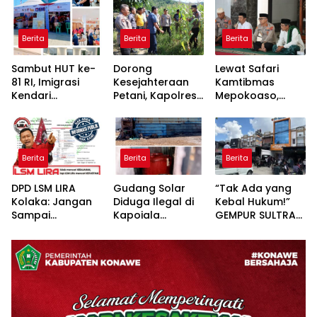
Berita
Berita
Berita
Sambut HUT ke-
Dorong
Lewat Safari
81 RI, Imigrasi
Kesejahteraan
Kamtibmas
Kendari
Petani, Kapolres
Mepokoaso,
Kolaborasi
Konawe Turun
Polres Konawe
Bareng Pemkab
Langsung ke
Serap Aspirasi
Konawe dan BPR
Lahan Jagung
Masyarakat
Bahteramas
Desa Walay
Padangguni
Berita
Berita
Berita
Adakan Baksos
DPD LSM LIRA
Gudang Solar
“Tak Ada yang
Kolaka: Jangan
Diduga Ilegal di
Kebal Hukum!”
Sampai
Kapoiala
GEMPUR SULTRA
Pertanyaan
Konawe
Geruduk Kantor
Publik Dibalas
Dilaporkan ke
Fajar S Tanawali
Laporan,
Lembaga Hukum
dan PT
Sementara
Tadisangka, Siap
Substansi
Kuasai Lahan
Hukumnya Tidak
Puuwatu
Pernah