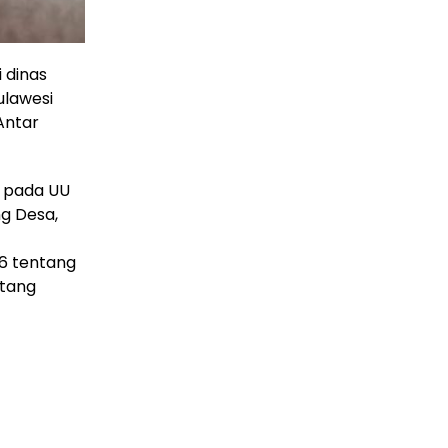
 dinas
lawesi
Antar
k pada UU
g Desa,
6 tentang
ntang