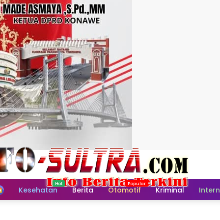
Home
Kesehatan
Berita
Otomotif
Kriminal
Inter