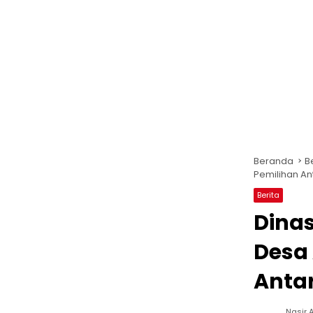
Beranda
B
Pemilihan An
Berita
Dina
Desa
Anta
Nasir A