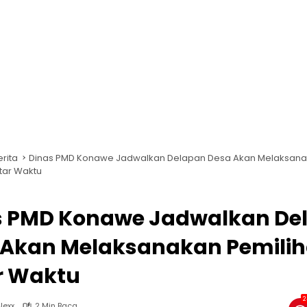
erita
Dinas PMD Konawe Jadwalkan Delapan Desa Akan Melaksan
tar Waktu
s PMD Konawe Jadwalkan De
 Akan Melaksanakan Pemili
r Waktu
2
lexx
2 Min Baca