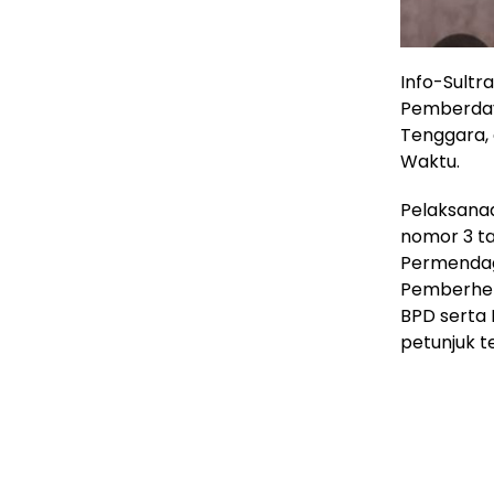
Info-Sultr
Pemberday
Tenggara,
Waktu.
Pelaksanaa
nomor 3 t
Permendag
Pemberhen
BPD serta 
petunjuk t