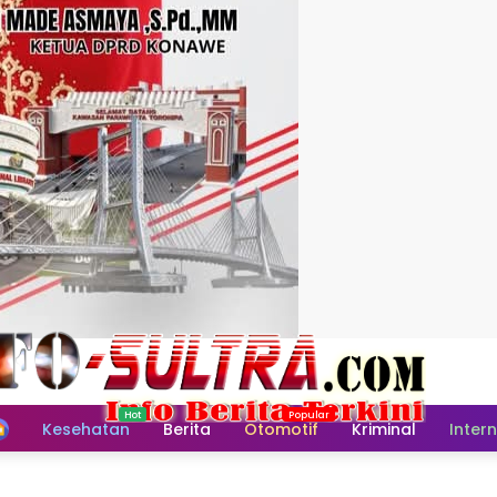
Home
Kesehatan
Berita
Otomotif
Kriminal
Inter