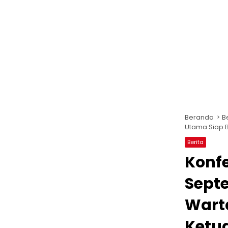
Beranda
B
Utama Siap B
Berita
Konfe
Sept
Wart
Ketu