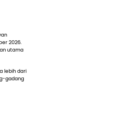
wan
ber 2026.
awan utama
 lebih dari
ang-gadang