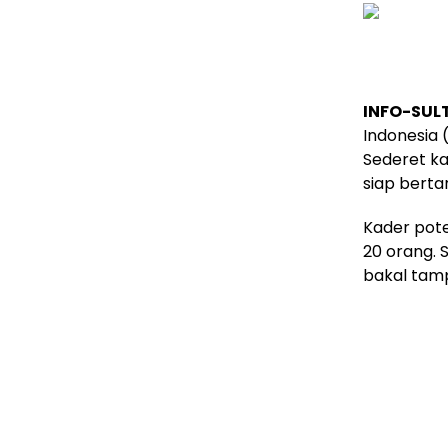
INFO-SUL
Indonesia 
Sederet ka
siap berta
Kader pote
20 orang. 
bakal tamp