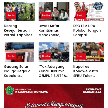
Berita
Berita
Berita
Dorong
Lewat Safari
DPD LSM LIRA
Kesejahteraan
Kamtibmas
Kolaka: Jangan
Petani, Kapolres
Mepokoaso,
Sampai
Konawe Turun
Polres Konawe
Pertanyaan
Langsung ke
Serap Aspirasi
Publik Dibalas
Lahan Jagung
Masyarakat
Laporan,
Desa Walay
Padangguni
Sementara
Berita
Berita
Berita
Substansi
Hukumnya Tidak
Gudang Solar
“Tak Ada yang
Kapolres
Pernah
Diduga Ilegal di
Kebal Hukum!”
Konawe Minta
Dijelaskan
Kapoiala
GEMPUR SULTRA
SPBU Tolak
Secara Terbuka
Konawe
Geruduk Kantor
Pengisian BBM
Dilaporkan ke
Fajar S Tanawali
Tangki
Lembaga Hukum
dan PT
Modifikasi: Kami
Tadisangka, Siap
Tak Segan
Kuasai Lahan
Tindak Tegas!
Puuwatu