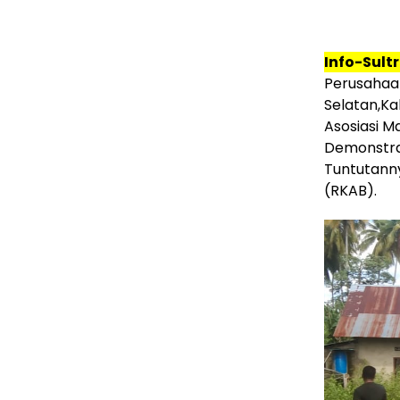
Info-Sult
Perusahaa
Selatan,Ka
Asosiasi M
Demonstra
Tuntutann
(RKAB).