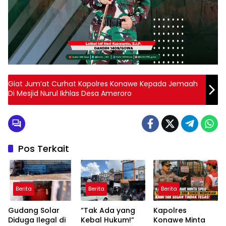
Giat Jum’at Curhat Kapolres Konawe Kepada Jemaah
Di Mesjid Nurul Ikhlas Desa Ameroro
Pos Terkait
Berita
Berita
Berita
Gudang Solar
“Tak Ada yang
Kapolres
Diduga Ilegal di
Kebal Hukum!”
Konawe Minta