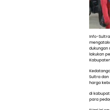
Info-Sultr
mengatakan
dukungan m
lakukan p
Kabupaten
Kedatangan
Sultra da
harga keb
di kabupat
para peda