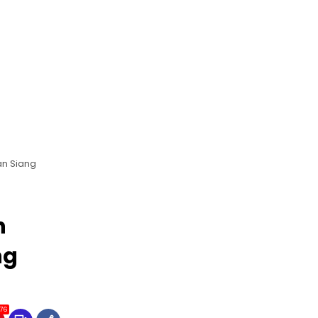
an Siang
h
ng
176