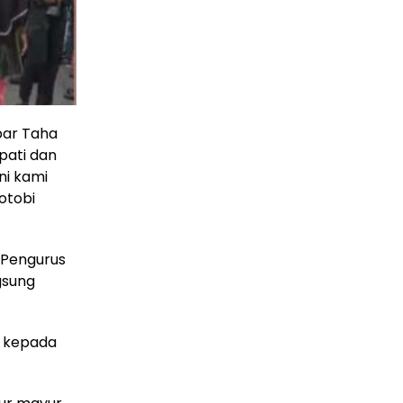
bar Taha
pati dan
ni kami
otobi
n Pengurus
gsung
s kepada