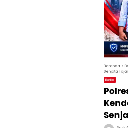
Beranda
B
Senjata Taj
Berita
Polre
Kend
Senj
Nasir A