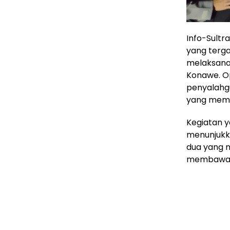
Info-Sultr
yang terg
melaksanak
Konawe. Op
penyalahg
yang memb
Kegiatan y
menunjukka
dua yang m
membawa se