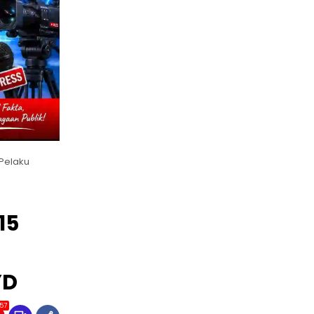
Pelaku
15
YD
157