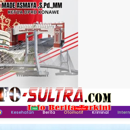
Home
Kesehatan
Berita
Otomotif
Kriminal
Inter