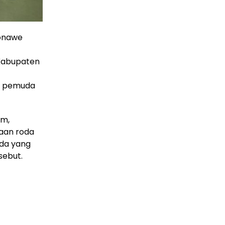
Konawe
 Kabupaten
an pemuda
am,
raan roda
uda yang
sebut.