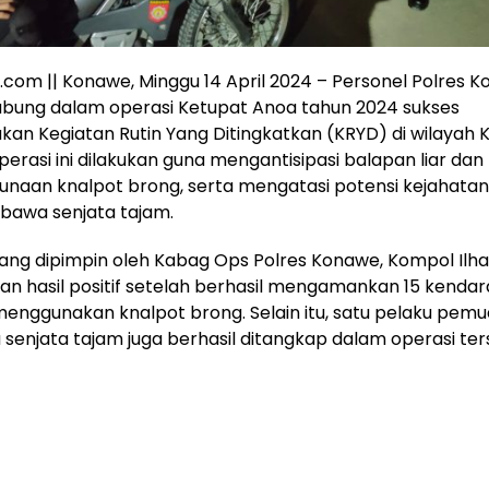
a.com || Konawe, Minggu 14 April 2024 – Personel Polres 
abung dalam operasi Ketupat Anoa tahun 2024 sukses
an Kegiatan Rutin Yang Ditingkatkan (KRYD) di wilayah
erasi ini dilakukan guna mengantisipasi balapan liar dan
unaan knalpot brong, serta mengatasi potensi kejahat
awa senjata tajam.
ang dipimpin oleh Kabag Ops Polres Konawe, Kompol Ilh
n hasil positif setelah berhasil mengamankan 15 kenda
enggunakan knalpot brong. Selain itu, satu pelaku pem
njata tajam juga berhasil ditangkap dalam operasi ter