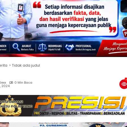
erita
Tidak ada judul
1
lexx
0 Min Baca
6, 2024