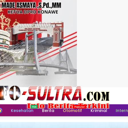
Home
Kesehatan
Berita
Otomotif
Kriminal
Inter