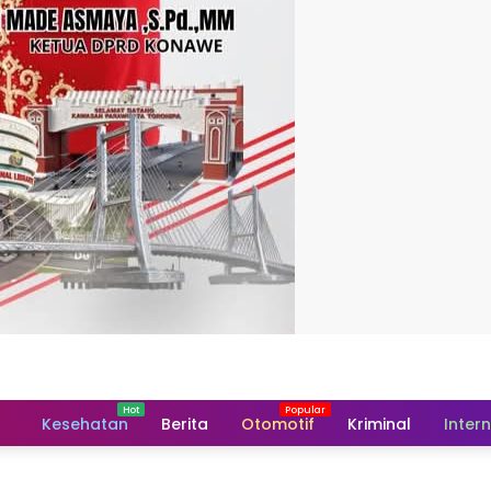
Home
Kesehatan
Berita
Otomotif
Kriminal
Inter