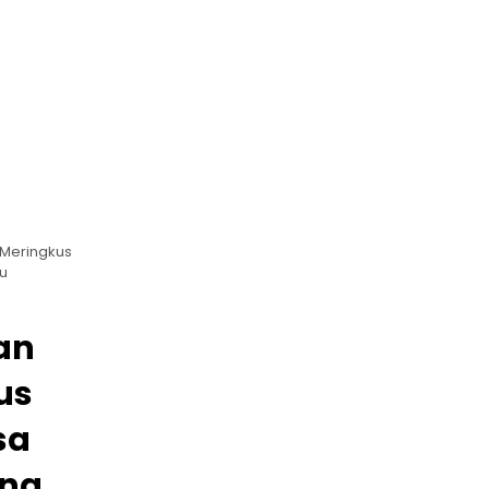
 Meringkus
u
an
us
sa
ena