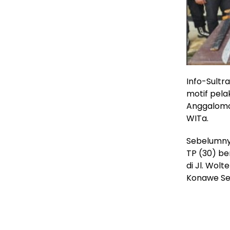
Info-Sultr
motif pel
Anggalomo
WITa.
Sebelumnya
TP (30) be
di Jl. Wo
Konawe Sel