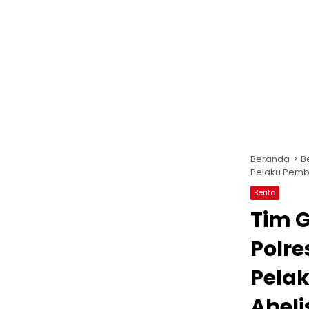
Beranda
B
Pelaku Pemb
Berita
Tim 
Polre
Pela
Abel