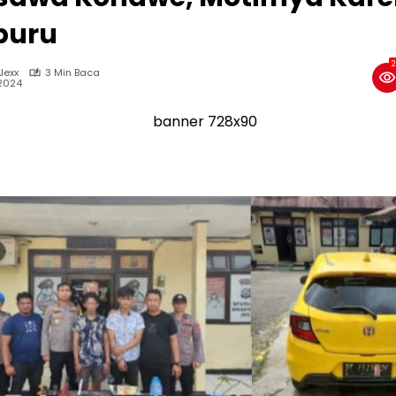
buru
2
lexx
3 Min Baca
 2024