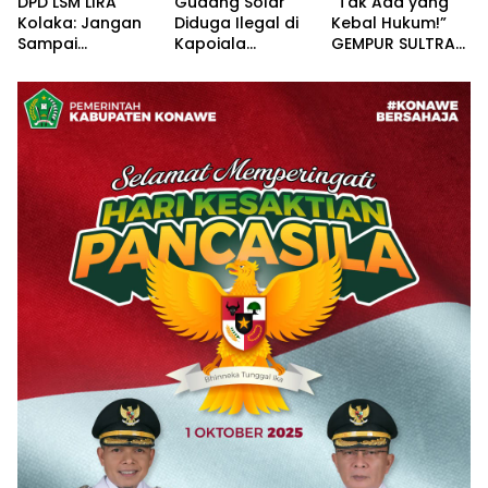
DPD LSM LIRA
Gudang Solar
“Tak Ada yang
Kolaka: Jangan
Diduga Ilegal di
Kebal Hukum!”
Sampai
Kapoiala
GEMPUR SULTRA
Pertanyaan
Konawe
Geruduk Kantor
Publik Dibalas
Dilaporkan ke
Fajar S Tanawali
Laporan,
Lembaga Hukum
dan PT
Sementara
Tadisangka, Siap
Substansi
Kuasai Lahan
Hukumnya Tidak
Puuwatu
Pernah
Dijelaskan
Secara Terbuka