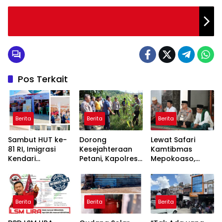
Pos Terkait
Berita
Berita
Berita
Sambut HUT ke-
Dorong
Lewat Safari
81 RI, Imigrasi
Kesejahteraan
Kamtibmas
Kendari
Petani, Kapolres
Mepokoaso,
Kolaborasi
Konawe Turun
Polres Konawe
Bareng Pemkab
Langsung ke
Serap Aspirasi
Konawe dan BPR
Lahan Jagung
Masyarakat
Bahteramas
Desa Walay
Padangguni
Berita
Berita
Berita
Adakan Baksos