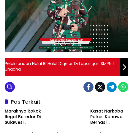
Pelaksanaan Halal BI Halal Digelar Di Lapangan SMPN I
Unaaha
Pos Terkait
Maraknya Rokok
Kasat Narkoba
Ilegal Beredar Di
Polres Konawe
Sulawesi
Berhasil
Tenggara Ketua
Meringkus