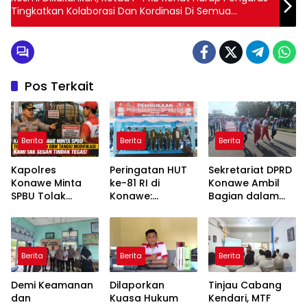
Tingkatkan Kolaborasi Dan Kordinasi Di Semua
Stakeholder
Pos Terkait
Berita
Berita
Berita
Kapolres
Peringatan HUT
Sekretariat DPRD
Konawe Minta
ke-81 RI di
Konawe Ambil
SPBU Tolak
Konawe:
Bagian dalam
Pengisian BBM
Forkopimda
Defile HUT RI,
Tangki
Tampilkan
Sekwan
Modifikasi: Kami
Sinergitas dan
Tekankan Makna
Tak Segan
Semarak
Kemerdekaan
Berita
Berita
Berita
Tindak Tegas!
Kebangsaan
Demi Keamanan
Dilaporkan
Tinjau Cabang
dan
Kuasa Hukum
Kendari, MTF