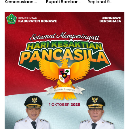
Kemanusiaan:
Bupati Bombana:
Regional 9
Satbinmas Polres
Manton Buka
Dorong
Konawe dan
Suara “Kami
Pertumbuhan
Dinsos Bersatu
Tidak Pernah
Bisnis di Sultra
Tangani ODGJ
Menutup Ruang
Hak Jawab”