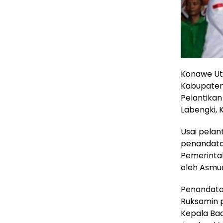
Konawe Ut
Kabupaten 
Pelantikan
Labengki, 
Usai pelan
penandata
Pemerintah
oleh Asmud
Penandatan
Ruksamin p
Kepala Bad