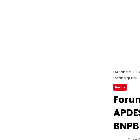
Beranda
B
Petinggi BNPB
Berita
Foru
APDES
BNPB 
Nasir A