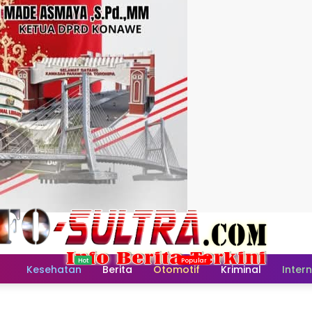
Home
Kesehatan
Berita
Otomotif
Kriminal
Inter