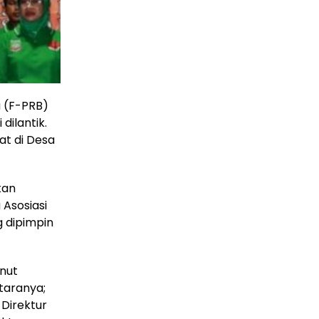
 (F-PRB)
dilantik.
at di Desa
kan
Asosiasi
 dipimpin
onut
taranya;
 Direktur