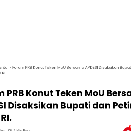
erita
Forum PRB Konut Teken MoU Bersama APDESI Disaksikan Bupat
 RI.
m PRB Konut Teken MoU Ber
I Disaksikan Bupati dan Pet
RI.
lex
3 Min Baca