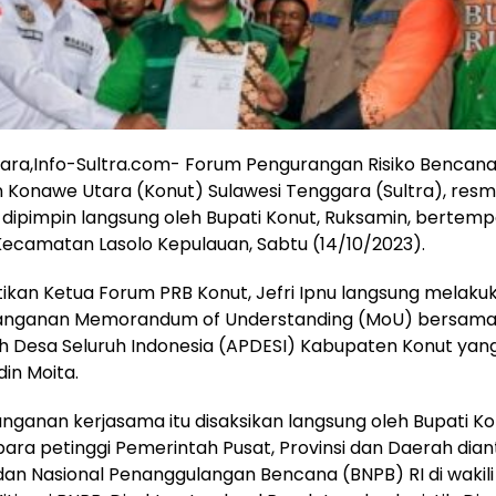
ara,Info-Sultra.com- Forum Pengurangan Risiko Bencana
Konawe Utara (Konut) Sulawesi Tenggara (Sultra), resmi 
 dipimpin langsung oleh Bupati Konut, Ruksamin, bertemp
Kecamatan Lasolo Kepulauan, Sabtu (14/10/2023).
tikan Ketua Forum PRB Konut, Jefri Ipnu langsung melaku
nganan Memorandum of Understanding (MoU) bersama 
 Desa Seluruh Indonesia (APDESI) Kabupaten Konut yang
in Moita.
ganan kerjasama itu disaksikan langsung oleh Bupati K
ara petinggi Pemerintah Pusat, Provinsi dan Daerah dian
an Nasional Penanggulangan Bencana (BNPB) RI di wakili