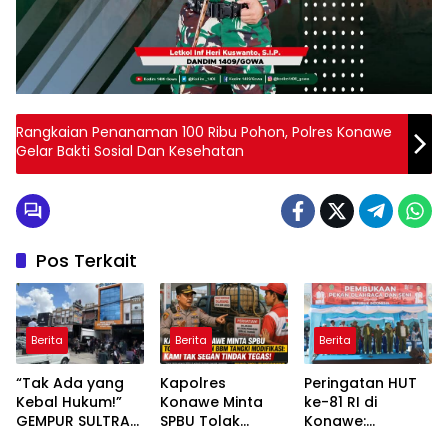
Rangkaian Penanaman 100 Ribu Pohon, Polres Konawe
Gelar Bakti Sosial Dan Kesehatan
Pos Terkait
Berita
Berita
Berita
“Tak Ada yang
Kapolres
Peringatan HUT
Kebal Hukum!”
Konawe Minta
ke-81 RI di
GEMPUR SULTRA
SPBU Tolak
Konawe:
Geruduk Kantor
Pengisian BBM
Forkopimda