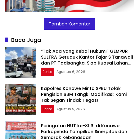
Tambah Komentar
Baca Juga
“Tak Ada yang Kebal Hukum!” GEMPUR
SULTRA Geruduk Kantor Fajar S Tanawali
dan PT Tadisangka, Siap Kuasai Lahan
Puuwatu
Berita
Agustus 6, 2026
Kapolres Konawe Minta SPBU Tolak
Pengisian BBM Tangki Modifikasi: Kami
Tak Segan Tindak Tegas!
Berita
Agustus 5, 2026
Peringatan HUT ke-81 RI di Konawe:
Forkopimda Tampilkan Sinergitas dan
Semarak Kebangsaan