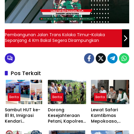
Pembangunan Jalan Trans Kolaka Timur-Kolaka
Sepanjang 4 Km Bakal Segera Dirampungkan
Pos Terkait
Berita
Berita
Berita
Sambut HUT ke-
Dorong
Lewat Safari
81 RI, Imigrasi
Kesejahteraan
Kamtibmas
Kendari
Petani, Kapolres
Mepokoaso,
Kolaborasi
Konawe Turun
Polres Konawe
Bareng Pemkab
Langsung ke
Serap Aspirasi