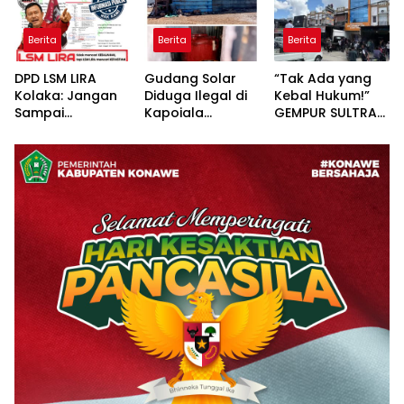
Konawe dan BPR
Lahan Jagung
Masyarakat
Bahteramas
Desa Walay
Padangguni
Berita
Berita
Berita
Adakan Baksos
DPD LSM LIRA
Gudang Solar
“Tak Ada yang
Kolaka: Jangan
Diduga Ilegal di
Kebal Hukum!”
Sampai
Kapoiala
GEMPUR SULTRA
Pertanyaan
Konawe
Geruduk Kantor
Publik Dibalas
Dilaporkan ke
Fajar S Tanawali
Laporan,
Lembaga Hukum
dan PT
Sementara
Tadisangka, Siap
Substansi
Kuasai Lahan
Hukumnya Tidak
Puuwatu
Pernah
Dijelaskan
Secara Terbuka