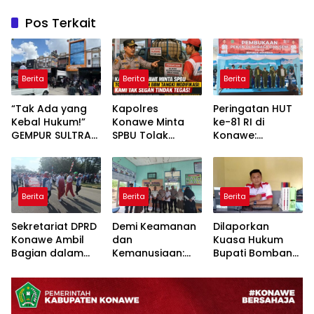
Pos Terkait
Berita
Berita
Berita
“Tak Ada yang
Kapolres
Peringatan HUT
Kebal Hukum!”
Konawe Minta
ke-81 RI di
GEMPUR SULTRA
SPBU Tolak
Konawe:
Geruduk Kantor
Pengisian BBM
Forkopimda
Fajar S Tanawali
Tangki
Tampilkan
dan PT
Modifikasi: Kami
Sinergitas dan
Tadisangka, Siap
Tak Segan
Semarak
Berita
Berita
Berita
Kuasai Lahan
Tindak Tegas!
Kebangsaan
Puuwatu
Sekretariat DPRD
Demi Keamanan
Dilaporkan
Konawe Ambil
dan
Kuasa Hukum
Bagian dalam
Kemanusiaan:
Bupati Bombana:
Defile HUT RI,
Satbinmas Polres
Manton Buka
Sekwan
Konawe dan
Suara “Kami
Tekankan Makna
Dinsos Bersatu
Tidak Pernah
Kemerdekaan
Tangani ODGJ
Menutup Ruang