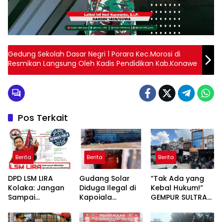
Gedung Sekolah Dasar Negri 1 Porara Kec.Morosi di
Resmikan Langsung Oleh Kadis Pendidikan Kab.Konawe
Pos Terkait
Berita
Berita
Berita
DPD LSM LIRA
Gudang Solar
“Tak Ada yang
Kolaka: Jangan
Diduga Ilegal di
Kebal Hukum!”
Sampai
Kapoiala
GEMPUR SULTRA
Pertanyaan
Konawe
Geruduk Kantor
Publik Dibalas
Dilaporkan ke
Fajar S Tanawali