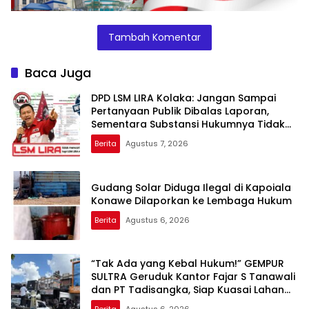
Tambah Komentar
Baca Juga
DPD LSM LIRA Kolaka: Jangan Sampai
Pertanyaan Publik Dibalas Laporan,
Sementara Substansi Hukumnya Tidak
Pernah Dijelaskan Secara Terbuka
Berita
Agustus 7, 2026
Gudang Solar Diduga Ilegal di Kapoiala
Konawe Dilaporkan ke Lembaga Hukum
Berita
Agustus 6, 2026
“Tak Ada yang Kebal Hukum!” GEMPUR
SULTRA Geruduk Kantor Fajar S Tanawali
dan PT Tadisangka, Siap Kuasai Lahan
Puuwatu