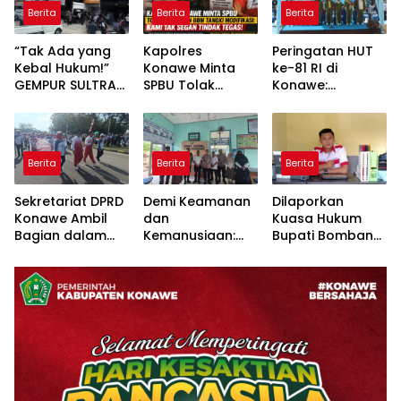
Berita
Berita
Berita
“Tak Ada yang
Kapolres
Peringatan HUT
Kebal Hukum!”
Konawe Minta
ke-81 RI di
GEMPUR SULTRA
SPBU Tolak
Konawe:
Geruduk Kantor
Pengisian BBM
Forkopimda
Fajar S Tanawali
Tangki
Tampilkan
dan PT
Modifikasi: Kami
Sinergitas dan
Tadisangka, Siap
Tak Segan
Semarak
Berita
Berita
Berita
Kuasai Lahan
Tindak Tegas!
Kebangsaan
Puuwatu
Sekretariat DPRD
Demi Keamanan
Dilaporkan
Konawe Ambil
dan
Kuasa Hukum
Bagian dalam
Kemanusiaan:
Bupati Bombana:
Defile HUT RI,
Satbinmas Polres
Manton Buka
Sekwan
Konawe dan
Suara “Kami
Tekankan Makna
Dinsos Bersatu
Tidak Pernah
Kemerdekaan
Tangani ODGJ
Menutup Ruang
Hak Jawab”