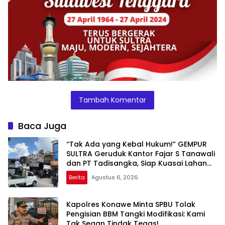
Tambah Komentar
Baca Juga
“Tak Ada yang Kebal Hukum!” GEMPUR
SULTRA Geruduk Kantor Fajar S Tanawali
dan PT Tadisangka, Siap Kuasai Lahan
Puuwatu
Berita
Agustus 6, 2026
Kapolres Konawe Minta SPBU Tolak
Pengisian BBM Tangki Modifikasi: Kami
Tak Segan Tindak Tegas!