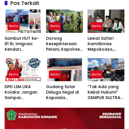
Pos Terkait
Berita
Berita
Berita
Sambut HUT ke-
Dorong
Lewat Safari
81 RI, Imigrasi
Kesejahteraan
Kamtibmas
Kendari
Petani, Kapolres
Mepokoaso,
Kolaborasi
Konawe Turun
Polres Konawe
Bareng Pemkab
Langsung ke
Serap Aspirasi
Konawe dan BPR
Lahan Jagung
Masyarakat
Bahteramas
Desa Walay
Padangguni
Berita
Berita
Berita
Adakan Baksos
DPD LSM LIRA
Gudang Solar
“Tak Ada yang
Kolaka: Jangan
Diduga Ilegal di
Kebal Hukum!”
Sampai
Kapoiala
GEMPUR SULTRA
Pertanyaan
Konawe
Geruduk Kantor
Publik Dibalas
Dilaporkan ke
Fajar S Tanawali
Laporan,
Lembaga Hukum
dan PT
Sementara
Tadisangka, Siap
Substansi
Kuasai Lahan