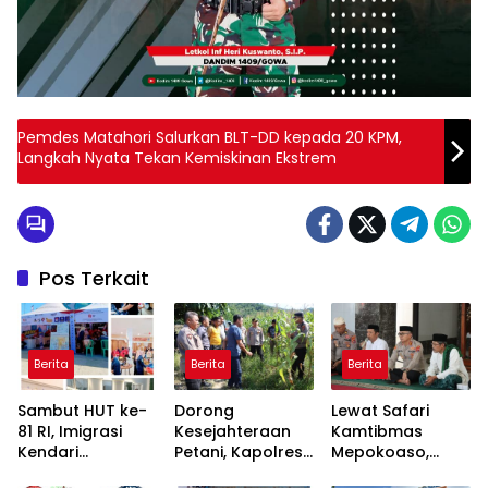
Pemdes Matahori Salurkan BLT-DD kepada 20 KPM,
Langkah Nyata Tekan Kemiskinan Ekstrem
Pos Terkait
Berita
Berita
Berita
Sambut HUT ke-
Dorong
Lewat Safari
81 RI, Imigrasi
Kesejahteraan
Kamtibmas
Kendari
Petani, Kapolres
Mepokoaso,
Kolaborasi
Konawe Turun
Polres Konawe