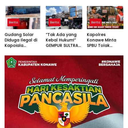
Konawe Turun
Polres Konawe
Pertanyaan
Langsung ke
Serap Aspirasi
Publik Dibalas
Lahan Jagung
Masyarakat
Laporan,
Desa Walay
Padangguni
Sementara
Berita
Berita
Berita
Substansi
Hukumnya Tidak
Gudang Solar
“Tak Ada yang
Kapolres
Pernah
Diduga Ilegal di
Kebal Hukum!”
Konawe Minta
Dijelaskan
Kapoiala
GEMPUR SULTRA
SPBU Tolak
Secara Terbuka
Konawe
Geruduk Kantor
Pengisian BBM
Dilaporkan ke
Fajar S Tanawali
Tangki
Lembaga Hukum
dan PT
Modifikasi: Kami
Tadisangka, Siap
Tak Segan
Kuasai Lahan
Tindak Tegas!
Puuwatu