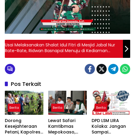
Usai Melaksanakan Shalat Idul Fitri di Mesjid Jabal Nur
Rate-Rate, Ridwan Basnapal Menuju di Kediaman
Bupati Koltim Untuk Mempererat Hubungan
Silaturahmi
Pos Terkait
Berita
Berita
Berita
Dorong
Lewat Safari
DPD LSM LIRA
Kesejahteraan
Kamtibmas
Kolaka: Jangan
Petani, Kapolres
Mepokoaso,
Sampai