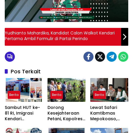
Yudhianto Mahardika, Kandidat Calon Walkot Kendari
Pertama Ambil Formulir di Partai Perindo
Pos Terkait
Berita
Berita
Berita
Sambut HUT ke-
Dorong
Lewat Safari
81 RI, Imigrasi
Kesejahteraan
Kamtibmas
Kendari
Petani, Kapolres
Mepokoaso,
Kolaborasi
Konawe Turun
Polres Konawe
Bareng Pemkab
Langsung ke
Serap Aspirasi