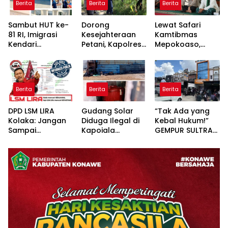
Berita
Berita
Berita
Sambut HUT ke-
Dorong
Lewat Safari
81 RI, Imigrasi
Kesejahteraan
Kamtibmas
Kendari
Petani, Kapolres
Mepokoaso,
Kolaborasi
Konawe Turun
Polres Konawe
Bareng Pemkab
Langsung ke
Serap Aspirasi
Konawe dan BPR
Lahan Jagung
Masyarakat
Bahteramas
Desa Walay
Padangguni
Berita
Berita
Berita
Adakan Baksos
DPD LSM LIRA
Gudang Solar
“Tak Ada yang
Kolaka: Jangan
Diduga Ilegal di
Kebal Hukum!”
Sampai
Kapoiala
GEMPUR SULTRA
Pertanyaan
Konawe
Geruduk Kantor
Publik Dibalas
Dilaporkan ke
Fajar S Tanawali
Laporan,
Lembaga Hukum
dan PT
Sementara
Tadisangka, Siap
Substansi
Kuasai Lahan
Hukumnya Tidak
Puuwatu
Pernah
Dijelaskan
Secara Terbuka