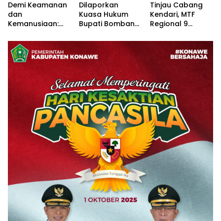
Demi Keamanan
Dilaporkan
Tinjau Cabang
dan
Kuasa Hukum
Kendari, MTF
Kemanusiaan:
Bupati Bombana:
Regional 9
Satbinmas Polres
Manton Buka
Dorong
Konawe dan
Suara “Kami
Pertumbuhan
Dinsos Bersatu
Tidak Pernah
Bisnis di Sultra
Tangani ODGJ
Menutup Ruang
Hak Jawab”