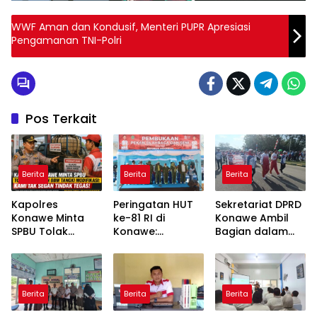
WWF Aman dan Kondusif, Menteri PUPR Apresiasi
Pengamanan TNI-Polri
Pos Terkait
Berita
Berita
Berita
Kapolres
Peringatan HUT
Sekretariat DPRD
Konawe Minta
ke-81 RI di
Konawe Ambil
SPBU Tolak
Konawe:
Bagian dalam
Pengisian BBM
Forkopimda
Defile HUT RI,
Tangki
Tampilkan
Sekwan
Modifikasi: Kami
Sinergitas dan
Tekankan Makna
Tak Segan
Semarak
Kemerdekaan
Berita
Berita
Berita
Tindak Tegas!
Kebangsaan