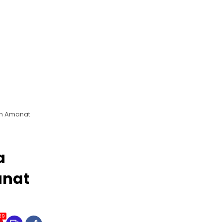
an Amanat
a
anat
29