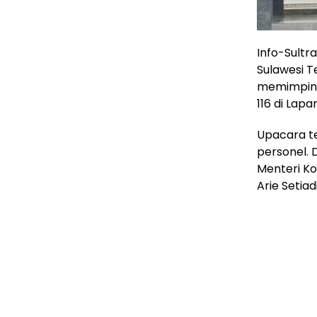
Info-Sultr
Sulawesi Te
memimpin 
116 di Lapa
Upacara te
personel.
Menteri Ko
Arie Setiadi