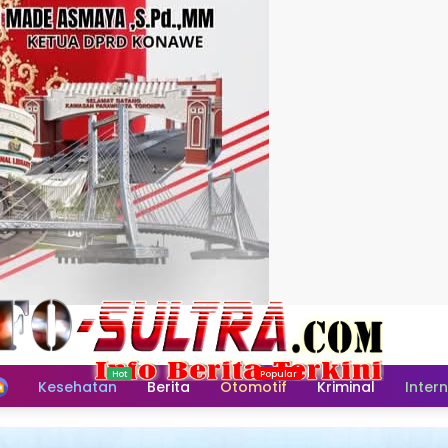
Home
Kesehatan
Berita
Otomotif
Kriminal
Inter