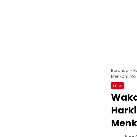
Beranda
B
Menkominfo
Berita
Waka
Hark
Menk
Nasir A