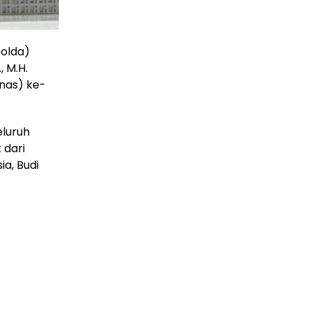
polda)
, M.H.
nas) ke-
eluruh
dari
a, Budi