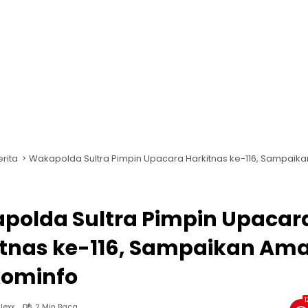
erita
Wakapolda Sultra Pimpin Upacara Harkitnas ke-116, Sampaik
polda Sultra Pimpin Upacar
itnas ke-116, Sampaikan Am
ominfo
1
lexx
2 Min Baca