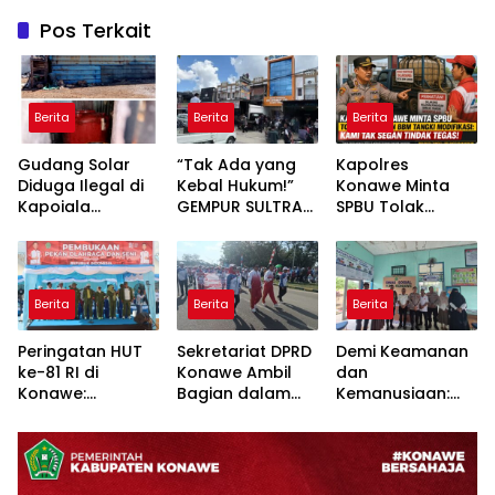
Pos Terkait
Berita
Berita
Berita
Gudang Solar
“Tak Ada yang
Kapolres
Diduga Ilegal di
Kebal Hukum!”
Konawe Minta
Kapoiala
GEMPUR SULTRA
SPBU Tolak
Konawe
Geruduk Kantor
Pengisian BBM
Dilaporkan ke
Fajar S Tanawali
Tangki
Lembaga Hukum
dan PT
Modifikasi: Kami
Tadisangka, Siap
Tak Segan
Berita
Berita
Berita
Kuasai Lahan
Tindak Tegas!
Puuwatu
Peringatan HUT
Sekretariat DPRD
Demi Keamanan
ke-81 RI di
Konawe Ambil
dan
Konawe:
Bagian dalam
Kemanusiaan:
Forkopimda
Defile HUT RI,
Satbinmas Polres
Tampilkan
Sekwan
Konawe dan
Sinergitas dan
Tekankan Makna
Dinsos Bersatu
Semarak
Kemerdekaan
Tangani ODGJ