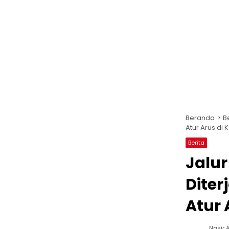
Beranda
B
Atur Arus di
Berita
Jalu
Diter
Atur 
Nasir A