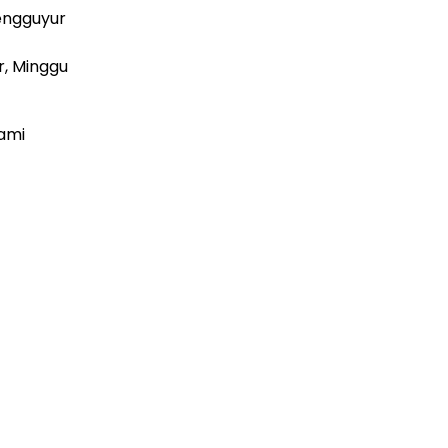
engguyur
r, Minggu
ami