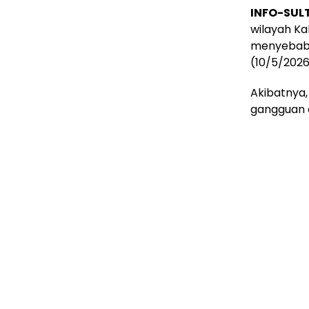
INFO-SUL
wilayah K
menyebabka
(10/5/2026
Akibatnya
gangguan d