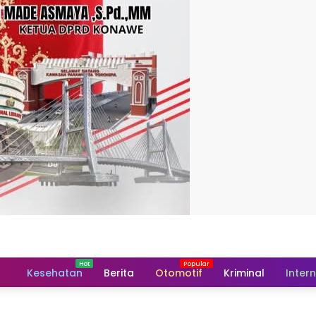
Home
Kesehatan
Berita
Otomotif
Kriminal
Inter