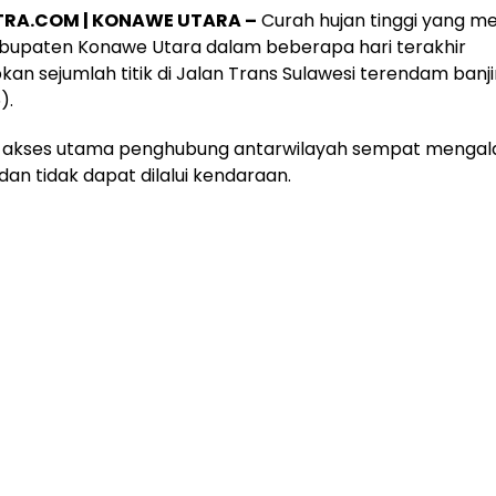
TRA.COM
| KONAWE UTARA –
Curah hujan tinggi yang m
abupaten Konawe Utara dalam beberapa hari terakhir
n sejumlah titik di Jalan Trans Sulawesi terendam banji
).
, akses utama penghubung antarwilayah sempat mengal
an tidak dapat dilalui kendaraan.