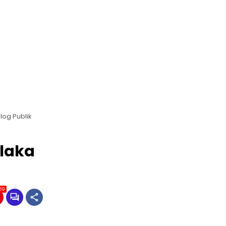
log Publik
olaka
59