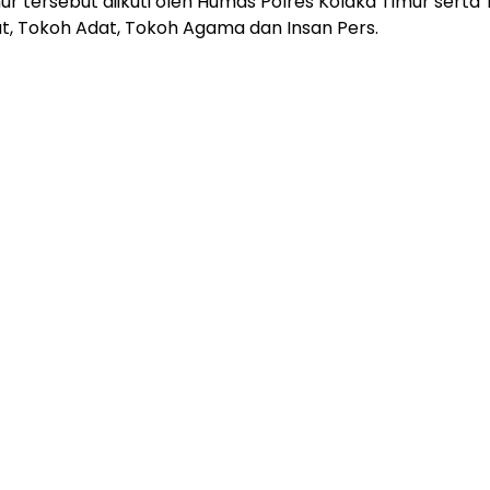
ur tersebut diikuti oleh Humas Polres Kolaka Timur serta
, Tokoh Adat, Tokoh Agama dan Insan Pers.