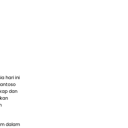
a hari ini
Santoso
ikap dan
ikan
m
.Hum dalam