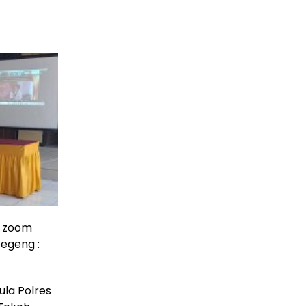
ui zoom
oegeng :
ula Polres