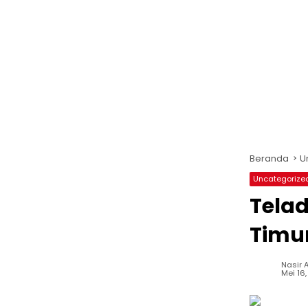
Beranda
U
Uncategorize
Telad
Timur
Nasir A
Mei 16