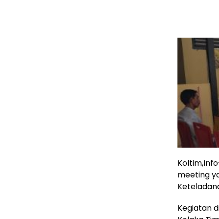
Koltim,Inf
meeting ya
Keteladana
Kegiatan d