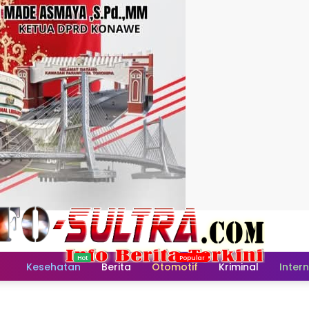
Home
Kesehatan
Berita
Otomotif
Kriminal
Inter