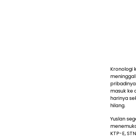
Kronologi k
meninggal
pribadinya
masuk ke d
harinya se
hilang.
Yuslan seg
menemukan
KTP-E, STN