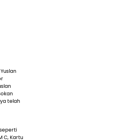
 Yuslan
or
uslan
sokan
nya telah
seperti
M C, Kartu