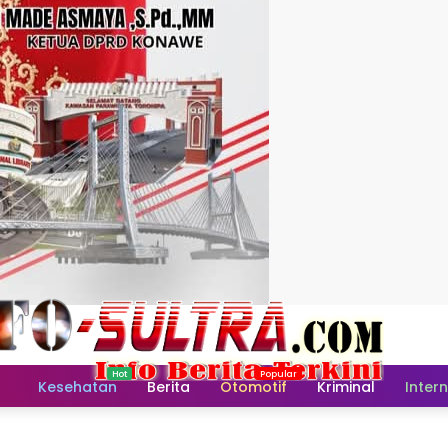
Home
Kesehatan
Berita
Otomotif
Kriminal
Inter