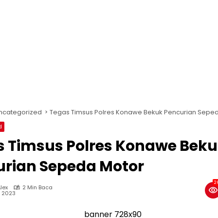
ncategorized
Tegas Timsus Polres Konawe Bekuk Pencurian Sepe
d
s Timsus Polres Konawe Bek
urian Sepeda Motor
2
lex
2 Min Baca
, 2023