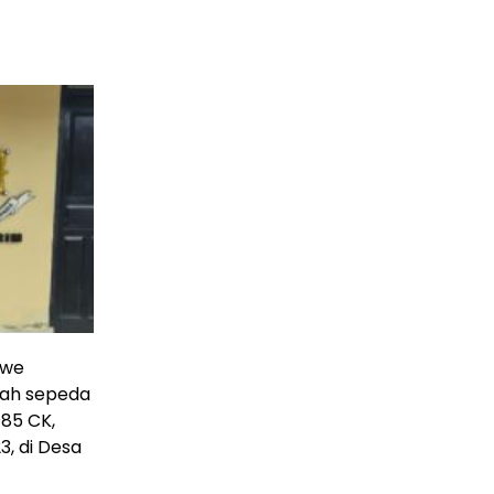
awe
lah sepeda
785 CK,
23, di Desa