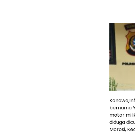
Konawe,In
bernama Y
motor mili
diduga dicu
Morosi, K