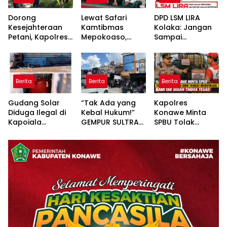
Dorong
Lewat Safari
DPD LSM LIRA
Kesejahteraan
Kamtibmas
Kolaka: Jangan
Petani, Kapolres
Mepokoaso,
Sampai
Konawe Turun
Polres Konawe
Pertanyaan
Langsung ke
Serap Aspirasi
Publik Dibalas
Lahan Jagung
Masyarakat
Laporan,
Desa Walay
Padangguni
Sementara
Berita
Berita
Berita
Substansi
Hukumnya Tidak
Gudang Solar
“Tak Ada yang
Kapolres
Pernah
Diduga Ilegal di
Kebal Hukum!”
Konawe Minta
Dijelaskan
Kapoiala
GEMPUR SULTRA
SPBU Tolak
Secara Terbuka
Konawe
Geruduk Kantor
Pengisian BBM
Dilaporkan ke
Fajar S Tanawali
Tangki
Lembaga Hukum
dan PT
Modifikasi: Kami
Tadisangka, Siap
Tak Segan
Kuasai Lahan
Tindak Tegas!
Puuwatu