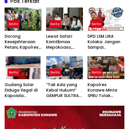
Pos Terkait
Berita
Berita
Berita
Dorong
Lewat Safari
DPD LSM LIRA
Kesejahteraan
Kamtibmas
Kolaka: Jangan
Petani, Kapolres
Mepokoaso,
Sampai
Konawe Turun
Polres Konawe
Pertanyaan
Langsung ke
Serap Aspirasi
Publik Dibalas
Lahan Jagung
Masyarakat
Laporan,
Desa Walay
Padangguni
Sementara
Berita
Berita
Berita
Substansi
Hukumnya Tidak
Gudang Solar
“Tak Ada yang
Kapolres
Pernah
Diduga Ilegal di
Kebal Hukum!”
Konawe Minta
Dijelaskan
Kapoiala
GEMPUR SULTRA
SPBU Tolak
Secara Terbuka
Konawe
Geruduk Kantor
Pengisian BBM
Dilaporkan ke
Fajar S Tanawali
Tangki
Lembaga Hukum
dan PT
Modifikasi: Kami
Tadisangka, Siap
Tak Segan
Kuasai Lahan
Tindak Tegas!
Puuwatu