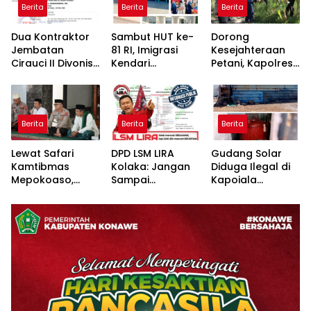
Berita
Berita
Berita
​Dua Kontraktor
Sambut HUT ke-
Dorong
Jembatan
81 RI, Imigrasi
Kesejahteraan
Cirauci II Divonis
Kendari
Petani, Kapolres
3 Tahun Penjara,
Kolaborasi
Konawe Turun
Peran Eks Kadis
Bareng Pemkab
Langsung ke
SDA Sultra
Konawe dan BPR
Lahan Jagung
Dipertanyakan
Bahteramas
Desa Walay
Berita
Berita
Berita
Adakan Baksos
Lewat Safari
DPD LSM LIRA
Gudang Solar
Kamtibmas
Kolaka: Jangan
Diduga Ilegal di
Mepokoaso,
Sampai
Kapoiala
Polres Konawe
Pertanyaan
Konawe
Serap Aspirasi
Publik Dibalas
Dilaporkan ke
Masyarakat
Laporan,
Lembaga Hukum
Padangguni
Sementara
Substansi
Hukumnya Tidak
Pernah
Dijelaskan
Secara Terbuka