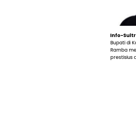
Info-Sult
Bupati di 
Ramba men
prestisius