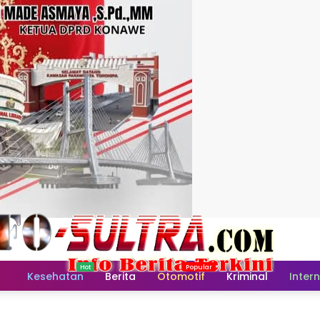
Home
Kesehatan
Berita
Otomotif
Kriminal
Inter