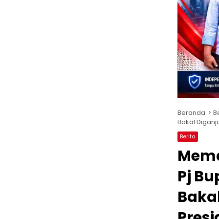
Beranda
B
Bakal Diganj
Berita
Mema
Pj Bu
Bakal
Presi