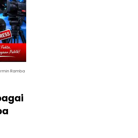
Harmin Ramba
bagai
ba