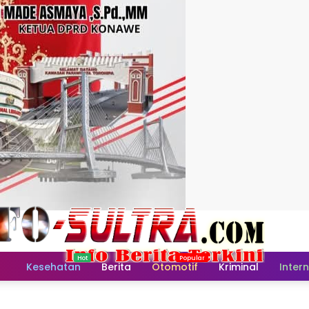
Home
Kesehatan
Berita
Otomotif
Kriminal
Inter