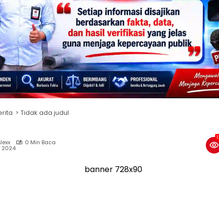
erita
Tidak ada judul
1
lexx
0 Min Baca
, 2024