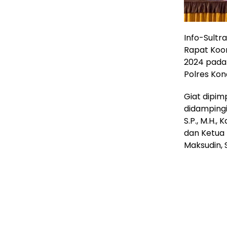
Info-Sultr
Rapat Koor
2024 pada
Polres Kon
Giat dipim
didampingi
S.P., M.H.,
dan Ketua 
Maksudin, S