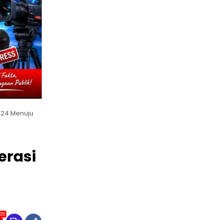
024 Menuju
erasi
65