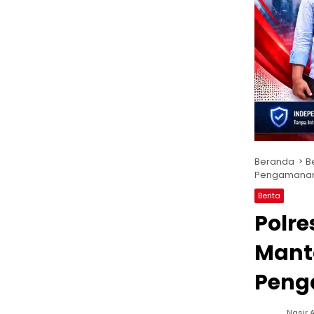
Beranda
B
Pengamanan 
Berita
Polre
Mant
Peng
Nasir A