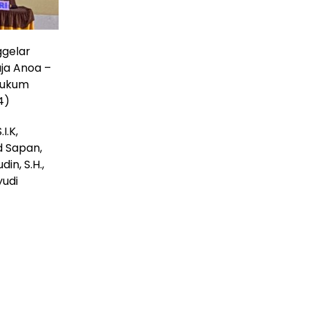
ggelar
aja Anoa –
Hukum
4)
I.K,
d Sapan,
in, S.H.,
yudi