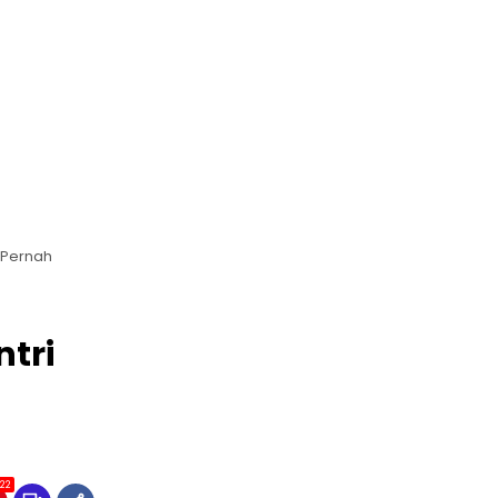
 Pernah
tri
22