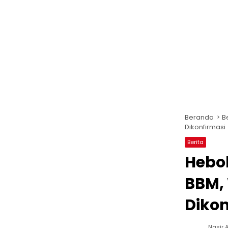
Beranda
B
Dikonfirmasi
Berita
Hebo
BBM,
Dikon
Nasir A