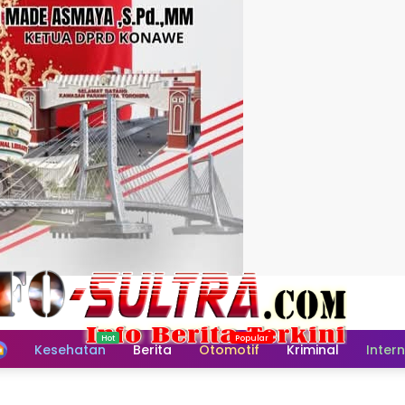
Home
Kesehatan
Berita
Otomotif
Kriminal
Inter