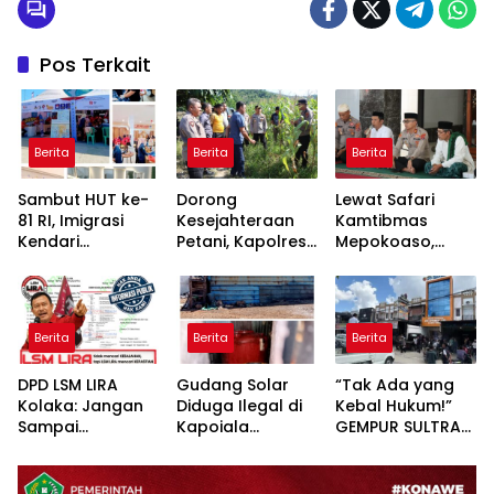
Pos Terkait
Berita
Berita
Berita
Sambut HUT ke-
Dorong
Lewat Safari
81 RI, Imigrasi
Kesejahteraan
Kamtibmas
Kendari
Petani, Kapolres
Mepokoaso,
Kolaborasi
Konawe Turun
Polres Konawe
Bareng Pemkab
Langsung ke
Serap Aspirasi
Konawe dan BPR
Lahan Jagung
Masyarakat
Bahteramas
Desa Walay
Padangguni
Berita
Berita
Berita
Adakan Baksos
DPD LSM LIRA
Gudang Solar
“Tak Ada yang
Kolaka: Jangan
Diduga Ilegal di
Kebal Hukum!”
Sampai
Kapoiala
GEMPUR SULTRA
Pertanyaan
Konawe
Geruduk Kantor
Publik Dibalas
Dilaporkan ke
Fajar S Tanawali
Laporan,
Lembaga Hukum
dan PT