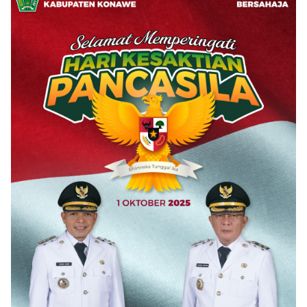
Sementara
Tadisangka, Siap
Substansi
Kuasai Lahan
Hukumnya Tidak
Puuwatu
Pernah
Dijelaskan
Secara Terbuka